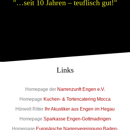
"…seit 10 Jahren – teuflisch gut!"
Links
Homepage der
Narrenzunft Engen e.V.
Homepage
Kuchen- & Tortencatering Mocca
Hörwelt Ritter
Ihr Akustiker aus Engen im Hegau
Homepage
Sparkasse Engen-Gottmadingen
Homepage
Europäische Narrenvereinigung Baden-