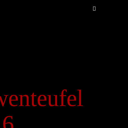
enteufel
16