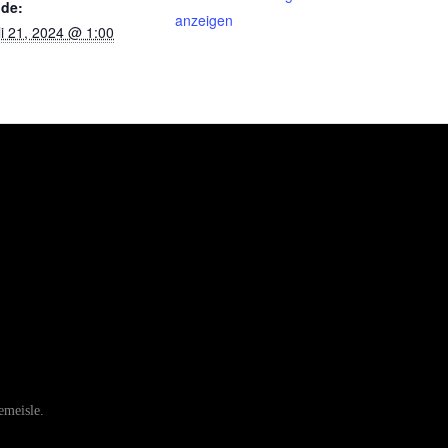
de:
anzeigen
li 21, 2024 @ 1:00
meisle.