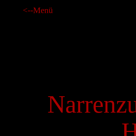
<--Menü
Narrenz
H