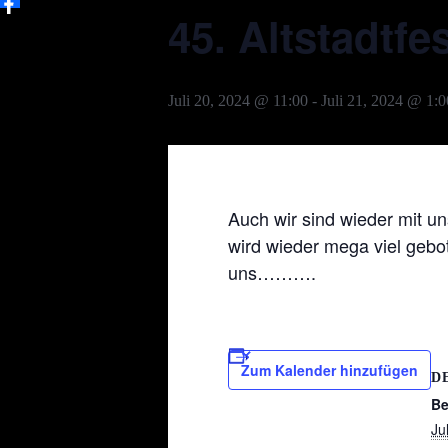
45. Altstadtf
Juli 20, 2024 @ 11:00
-
Juli 21, 2024 @ 1:0
Auch wir sind wieder mit u
wird wieder mega viel gebo
uns……….
Zum Kalender hinzufügen
D
Be
Ju