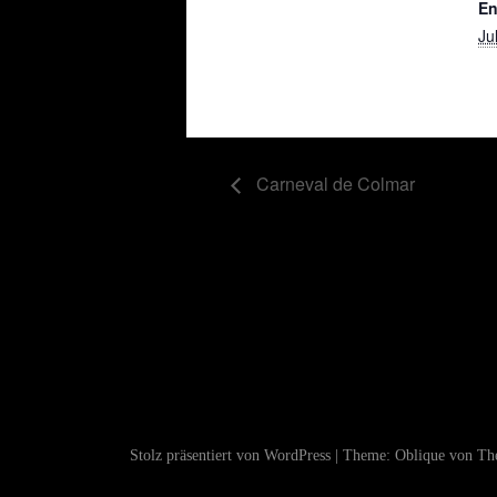
En
Ju
Carneval de Colmar
Stolz präsentiert von WordPress
|
Theme:
Oblique
von The