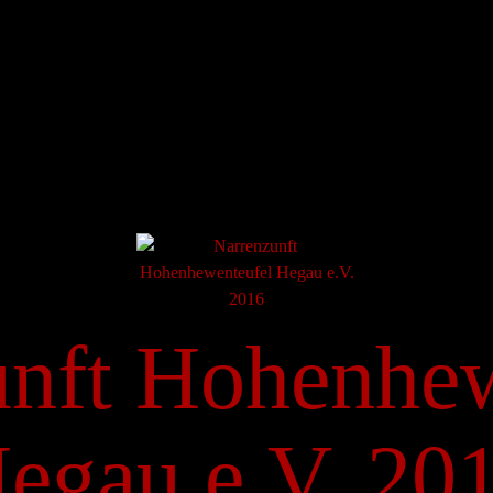
unft Hohenhew
egau e.V. 20