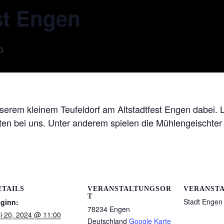
est Engen
0
nserem kleinem Teufeldorf am Altstadtfest Engen dabei.
ten bei uns. Unter anderem spielen die Mühlengeischter 
ETAILS
VERANSTALTUNGSOR
VERANST
T
Stadt Engen
ginn:
78234 Engen
li 20, 2024 @ 11:00
Deutschland
Google Karte